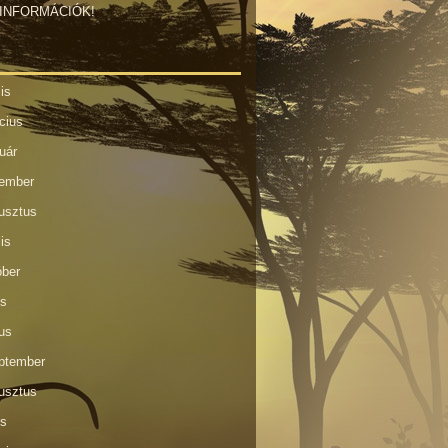
INFORMÁCIÓK!
lis
cius
uár
vember
usztus
lis
óber
us
us
ptember
usztus
us