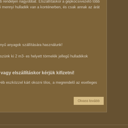
b rendeljen nagyobbat. Elszállításkor a gépkocsivezető több
eni mennyi hulladék van a konténerben, és csak annak az árát
nyű anyagok szállítására használunk!
szünk ki 2 m3- es helyett törmelék jellegű hulladékok
vagy elszállításkor kérjük kifizetni!
yéb eszközzel kárt okozni tilos, a megrendelő az esetleges
Olvass tovább