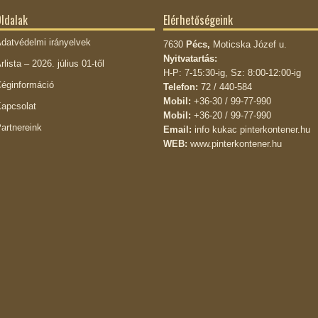
ldalak
Elérhetőségeink
datvédelmi irányelvek
7630
Pécs,
Moticska Józef u.
Nyitvatartás:
rlista – 2026. július 01-től
H-P: 7-15:30-ig, Sz: 8:00-12:00-ig
éginformáció
Telefon:
72 / 440-584
Mobil:
+36-30 / 99-77-990
apcsolat
Mobil:
+36-20 / 99-77-990
artnereink
Email:
info kukac pinterkontener.hu
WEB:
www.pinterkontener.hu