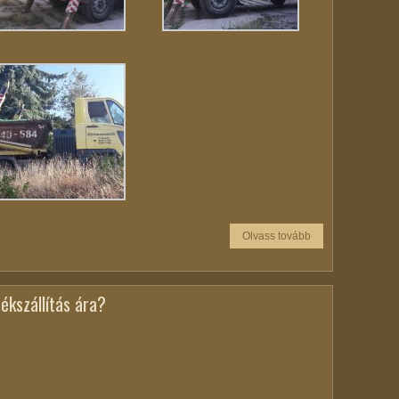
Olvass tovább
ékszállítás ára?