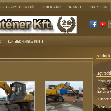
LISTA – 2026. JÚLIUS 1-TŐL
CÉGINFORMÁCIÓ
KAPCSOLAT
PARTNEREINK
K
KONTÉNER RENDELÉS MENETE
Facebook
Legutóbbi
Ünnepi nyi
Ha épít, b
árakon a P
Hulladéki
Ha épít, b