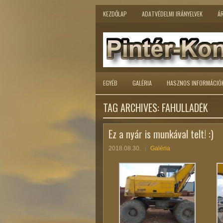
KEZDŐLAP
ADATVÉDELMI IRÁNYELVEK
ÁR
EGYÉB
GALÉRIA
HASZNOS INFORMÁCIÓ
TAG ARCHIVES:
FAHULLADÉK
Ez a nyár is munkával telt! :)
2018.08.30.
Galéria