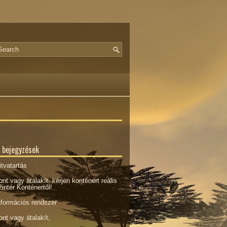
 bejegyzések
tvatartás
ont vagy átalakít, kérjen konténert reális
intér Konténertől!
nformációs rendszer
ont vagy átalakít,