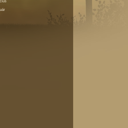
cius
uár