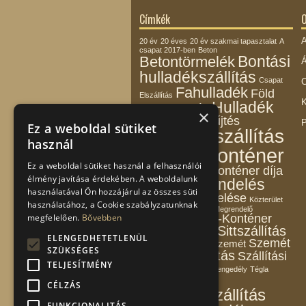
Címkék
O
A
20 év
20 éves
20 év szakmai tapasztalat
A
csapat 2017-ben
Beton
Bontási
Betontörmelék
Á
hulladékszállítás
Csapat
C
Fahulladék
Föld
Elszállítás
K
Hulladék
Földhulladék
×
Hulladékbegyűjtés
P
Ez a weboldal sütiket
Hulladékszállítás
használ
Konténer
Kedvező ár
Ez a weboldal sütiket használ a felhasználói
Konténer díja
Konténerbérlés
élmény javítása érdekében. A weboldalunk
Konténerrendelés
használatával Ön hozzájárul az összes süti
Konténer rendelése
Közterület
használatához, a Cookie szabályzatunknak
Lim-lom
megrendelés
Megrendelő
megfelelően.
Bővebben
Pintér-Konténer
Munkatársak
Sitt
Sittszállítás
Kft.
Rendelés
ELENGEDHETETLENÜL
Szemét
Szakipari szemét
Sofőrök
SZÜKSÉGES
Szemétszállítás
Szállítási
TELJESÍTMÉNY
árak
Területfoglalási engedély
Tégla
Törmelék
CÉLZÁS
Törmelékszállítás
FUNKCIONALITÁS