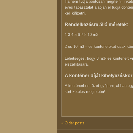
Ha nem tudja pontosan megítélni, inkáb
éves tapasztalat alapján el tudja dönt
kell kifizetni.
Rendelkezésre álló méretek:
1-3-4-5-6-7-8-10 m3
2 és 10 m3 – es konténereket csak kön
Lehetséges, hogy 3 m3- es konténert vi
elszállítására.
A konténer díját kihelyezéskor 
A konténerben tüzet gyújtani, abban eg
kárt köteles megfizetni!
«
Older posts