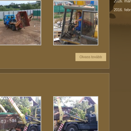
2016. már
2016. febr
Olvass tovább