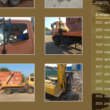
FONTOS 
Archívum
2023. ápri
2020. már
2020. febr
2018. no
2018. aug
2018. ápri
2017. okt
2017. júli
2017. máj
2016. sze
2016. aug
2016. júli