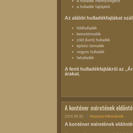
a hulladék mennyiségétől
a hulladék fajtájától.
Az alábbi hulladékfajtákat száll
földhulladék
betontörmelék
zöld (kerti) hulladék
építési törmelék
vegyes hulladék
fahulladék
A fenti hulladékfajtákról az „Ár
árakat.
A konténer méretének eldönté
2016.08.30.
Hasznos információk
A konténer méretének eldönté