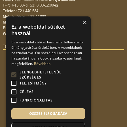
H-P: 7-15:30-ig, Sz: 8:00-12:00-ig
Telefon:
72 / 440-584
Mobil:
+36-30 / 99-77-990
×
Mobil:
+36-20 / 99-77-990
Ez a weboldal sütiket
Email:
info kukac pinterkontener.hu
használ
WEB:
www.pinterkontener.hu
Ez a weboldal sütiket használ a felhasználói
Térkép
élmény javítása érdekében. A weboldalunk
használatával Ön hozzájárul az összes süti
használatához, a Cookie szabályzatunknak
megfelelően.
Bővebben
ELENGEDHETETLENÜL
SZÜKSÉGES
TELJESÍTMÉNY
CÉLZÁS
FUNKCIONALITÁS
ÖSSZES ELFOGADÁSA