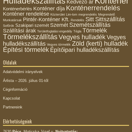
Konténer
Hulladékszállítás
Kedvező ár
Konténerrendelés
Konténer díja
Konténerbérlés
Konténer rendelése
Közterület
Lim-lom
megrendelés
Megrendelő
Sitt
Sittszállítás
Pintér-Konténer Kft.
Munkatársak
Rendelés
Szemétszállítás
Szemét
Szakipari szemét
Sofőrök
Törmelék
Szállítási árak
Területfoglalási engedély
Tégla
Törmelékszállítás
Vegyes hulladék
Vegyes
Zöld (kerti) hulladék
hulladékszállítás
Vegyes törmelék
Építési törmelék
Építőipari hulladékszállítás
Oldalak
Adatvédelmi irányelvek
Árlista – 2026. július 01-től
Céginformáció
Kapcsolat
Partnereink
Elérhetőségeink
7630
Pécs,
Moticska Józef u.
Nyitvatartás: