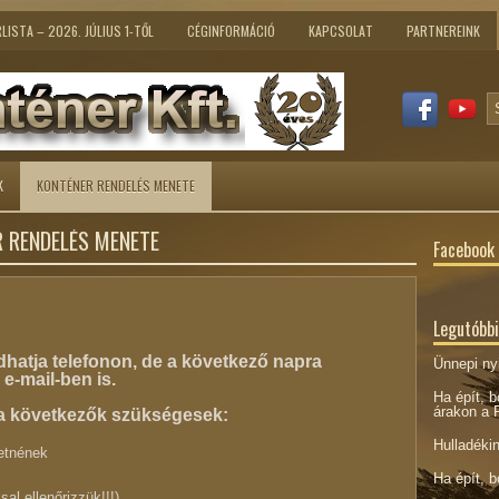
LISTA – 2026. JÚLIUS 1-TŐL
CÉGINFORMÁCIÓ
KAPCSOLAT
PARTNEREINK
K
KONTÉNER RENDELÉS MENETE
 RENDELÉS MENETE
Facebook
Legutóbbi
hatja telefonon, de a következő napra
Ünnepi nyi
 e-mail-ben is.
Ha épít, b
árakon a P
a következők szükségesek:
Hulladéki
etnének
Ha épít, b
al ellenőrizzük!!!)