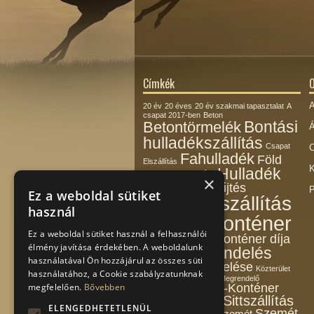
Címkék
O
A
20 év
20 éves
20 év szakmai tapasztalat
A
csapat 2017-ben
Beton
Bontási
Betontörmelék
Á
hulladékszállítás
Csapat
C
Fahulladék
Föld
Elszállítás
K
Hulladék
Földhulladék
×
Hulladékbegyűjtés
P
Ez a weboldal sütiket
Hulladékszállítás
használ
Konténer
Kedvező ár
Ez a weboldal sütiket használ a felhasználói
Konténer díja
Konténerbérlés
élmény javítása érdekében. A weboldalunk
Konténerrendelés
használatával Ön hozzájárul az összes süti
Konténer rendelése
Közterület
használatához, a Cookie szabályzatunknak
Lim-lom
megrendelés
Megrendelő
megfelelően.
Bővebben
Pintér-Konténer
Munkatársak
Sitt
Sittszállítás
Kft.
Rendelés
ELENGEDHETETLENÜL
Szemét