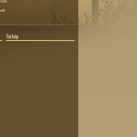
cius
uár
Térkép