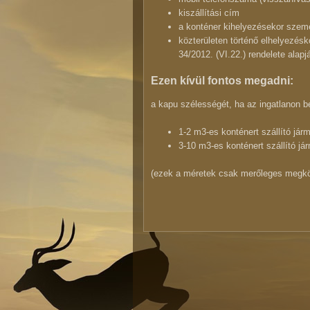
kiszállítási cím
a konténer kihelyezésekor szemé
közterületen történő elhelyezés
34/2012. (VI.22.) rendelete alapj
Ezen kívül fontos megadni:
a kapu szélességét, ha az ingatlanon b
1-2 m3-es konténert szállító jár
3-10 m3-es konténert szállító já
(ezek a méretek csak merőleges megkö