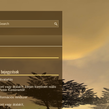
 bejegyzések
tvatartás
ont vagy átalakít, kérjen konténert reális
intér Konténertől!
nformációs rendszer
ont vagy átalakít,