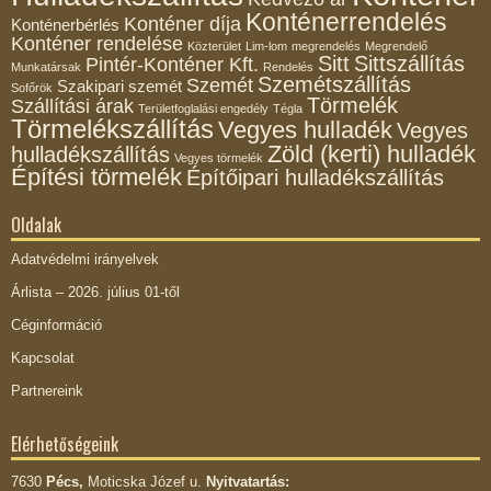
Konténerrendelés
Konténer díja
Konténerbérlés
Konténer rendelése
Közterület
Lim-lom
megrendelés
Megrendelő
Sitt
Sittszállítás
Pintér-Konténer Kft.
Munkatársak
Rendelés
Szemétszállítás
Szemét
Szakipari szemét
Sofőrök
Törmelék
Szállítási árak
Területfoglalási engedély
Tégla
Törmelékszállítás
Vegyes hulladék
Vegyes
Zöld (kerti) hulladék
hulladékszállítás
Vegyes törmelék
Építési törmelék
Építőipari hulladékszállítás
Oldalak
Adatvédelmi irányelvek
Árlista – 2026. július 01-től
Céginformáció
Kapcsolat
Partnereink
Elérhetőségeink
7630
Pécs,
Moticska Józef u.
Nyitvatartás: