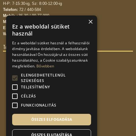
H-P: 7-15:30-ig, Sz: 8:00-12:00-ig
Telefon:
72 / 440-584
Mobil:
+36-30 / 99-77-990
×
Mobil:
+36-20 / 99-77-990
Ez a weboldal sütiket
Email:
info kukac pinterkontener.hu
használ
WEB:
www.pinterkontener.hu
Ez a weboldal sütiket használ a felhasználói
Térkép
élmény javítása érdekében. A weboldalunk
használatával Ön hozzájárul az összes süti
használatához, a Cookie szabályzatunknak
megfelelően.
Bővebben
ELENGEDHETETLENÜL
SZÜKSÉGES
TELJESÍTMÉNY
CÉLZÁS
FUNKCIONALITÁS
ÖSSZES ELFOGADÁSA
ÖSSZES ELUTASÍTÁSA